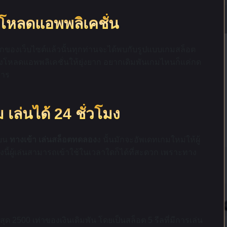
องโหลดแอพพลิเคชั่น
ลักของเว็บไซต์แล้วนั้นทุกท่านจะได้พบกับรูปแบบเกมสล็อต
องโหลดแอพพลิเคชั่นให้ยุ่งยาก อยากเดิมพันเกมไหนก็แค่กด
งการ
 เล่นได้ 24 ชั่วโมง
ตบน
ทางเข้า เล่นสล็อตทดลอง
ง นั้นมักจะอัพเดทเกมใหม่ให้ผู้
้งนี้ผู้เล่นสามารถเข้าใช้ในเวลาใดก็ได้ที่สะดวก เพราะทาง
งสุด 2500 เท่าของเงินเดิมพัน โดยเป็นสล็อต
5
รีลที่มีการเล่น