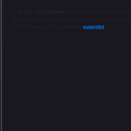
ทางเข้า เล่นสล็อตทดลอง
เป็นการเข้าใช้แบบไม่ต้องสมัค
คุณมาเข้าใช้ระบบทดลองบนเว็บตรงก็สามารถเล่นเป็นได้ภายในไ
100,000 บาททุกเกมในการเดิมพัน
superslot