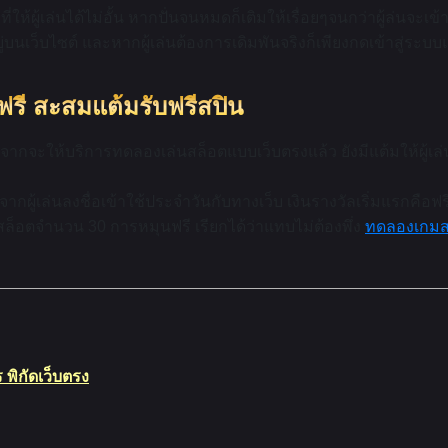
้ผู้เล่นได้ไม่อั้น หากปั่นจนหมดก็เติมให้เรื่อยๆจนกว่าผู้ล่นจะเข
บนเว็บไซต์ และหากผู้เล่นต้องการเดิมพันจริงก็เพียงกดเข้าสู่ระบบแ
ตฟรี สะสมแต้มรับฟรีสปิน
กจะให้บริการทดลองเล่นสล็อตแบบเว็บตรงแล้ว ยังมีแต้มให้ผู้เล่นส
กผู้เล่นลงชื่อเข้าใช้ประจำวันกับทางเว็บ เงินรางวัลเริ่มแรกคือ
นสล็อตจำนวน 30 การหมุนฟรี เรียกได้ว่าแทบไม่ต้องพึ่ง
ทดลองเกมส
 พิกัดเว็บตรง