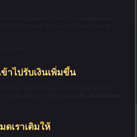
งเรียงโดนตัวคูณไหนก็จะนำราคาจ่ายของสัญลักษณ์นั้น
x
ูณ
x5
และ
x5
บนเพลาที่ 1 และ 5 เช่นนี้จะนำทั้งคู่มาคูณ
นคุณมาพิชิต
้าไปรับเงินเพิ่มขึ้น
ับกำไรในการเดิมพันเงินชนะรางวัลที่เล่นได้ด้วยเช่นกัน
กฎก็เป็นเพียงเงินรางวัลที่อยู่ใน
ทางเข้า เล่นสล็อตทดลอง
หมดเราเติมให้