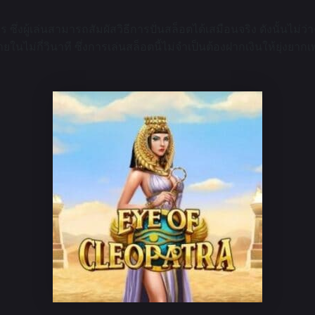
ร ซึ่งผู้เล่นสามารถสัมผัสวิธีการปั่นสล็อตได้เสมือนจริง ดังนั้น
ม่กี่วินาที ซึ่งการเล่นสล็อตนี้ไม่จำเป็นต้องฝากเงินให้ยุ่งยากเ