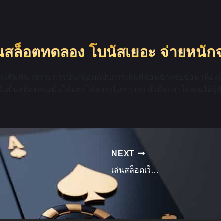
ล่นสล็อตทดลอง โบนัสเยอะ จ่ายหนั
กเดิมพัน เพราะการปั่นสล็อตดป็นการเล่นที่ค่อนข้างซับซ้อน เนื่องด
พันปั่นสล็อตเกมนั้นให้แตกได้อย่างไม่ลำบาก ทั้งนี้จะทำให้คุณได้รู้
NEXT
เล่นสล็อตเว็บตรง