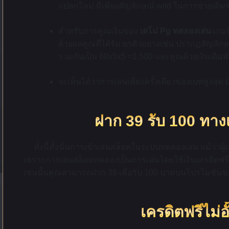
แปลกใหม่ มีเพียงสัญลักษณ์
wild
ในการช่วยเดิม
สำหรับการคูณเงินของ
เดโม่
Pg
ทดลองเล่น
เกมน
ด้วยผลคูณที่ได้รับ ยกตัวอย่างเช่น ปรากฏสัญลักษ
รวมกันเป็น
60x5x5 =1,500
และคูณด้วยเงินเดิมพั
จะเห็นได้ว่าการเล่นเพียงครั้งเดียวของเบทสูงสุ
ฝาก 39 รับ 100 ทางเ
ทั้งนี้ทั้งนั้นการเข้าเล่นสล็อตในระบบทดลองเล่น แม้ว่าผู้เ
เพราะการเล่นสล็อตทดลองเป็นการเล่นโดยใช้เงินเครดิตฟรี ดัง
เช่นนั้นคุณสามารถฝาก 39 เพื่อรับ 100 บาทบนโปรโมชันของเว็
เครดิตฟรีไม่