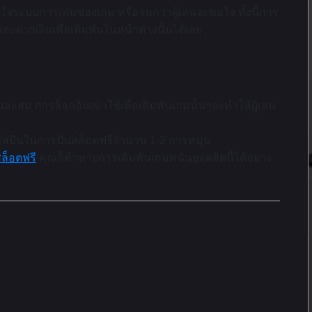
้าใจระบบการเล่นของเกม หรือจนกว่าผู้เล่นจะพอใจ ทั้งนี้การ
ละฝากเงินเพื่อเดิมพันในหน้าต่างนั้นได้เลย
ะสม การล็อกอินเข้าใช้เพื่อเดิมพันเกมนั้นๆจะทำให้ผู้เล่น
ฟรีสปินในการปั่นสล็อตฟรีจำนวน 1-2 การหมุน
ล็อตฟรี
คุณก็ท้าทายการเดิมพันเกมพนันยอดฮิตนี้ได้อย่าง