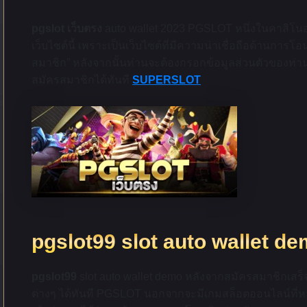
pgslot เว็บตรง
auto wallet 2023 PGSLOT หนึ่งในคาสิโนออ
เว็บไซต์นี้ เพราะเป็นเว็บไซต์ที่มีความน่าเชื่อถือด้านก
สมาชิก” หลังจากนั้นท่านจะต้องกรอกข้อมูลส่วนตัวของท่าน 
สมัครสมาชิกได้ทันที
SUPERSLOT
pgslot99 slot auto wallet d
pgslot99
slot auto wallet demo หลังจากสมัครสมาชิกเสร็จส
ต่างๆ ได้ทันที PGSLOT นอกจากจะมีเกมสล็อตออนไลน์ที่หล