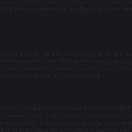
งเว็บไซต์ ที่ได้รับการยอมรับจากผู้ใช้งานมาอย่างยาวนาน ทำให้
ต่ยังมีอีกหลากหลายเกมส์ที่ท่านสามารถเลือกเล่นได้อย่างหลากหลา
ความน่าสนใจ เลือกเล่นได้ง่าย และมีโอกาสชนะสูง สมาชิกใหม่ ที่อยาก
 หรือการลงทุนจากตัวเองก็ได้ ที่สำคัญคือให้เริ่มต้นเล่นด้วยการวางเ
คำแนะนำและเคล็ดลับในการเล่นเกม นอกจากนี้ยังมีระบบที่ช่วยให้ผู้
ีโอกาสถ่ายทอดความสนุกสนานในการเล่นกับเพื่อนๆ
นการชนะ รวมถึงวิธีการเลือกเล่นเกมสล็อตให้ได้กำไรมากที่สุด PG
ซต์มุ่งเน้นการให้บริการที่มีคุณภาพและความปลอดภัยสูงสุดให้กั
หรับเจ้าของเว็บ PG SLOT มีประสบการณ์และความเชี่ยวชาญทางด้า
ชิกสามารถเล่นได้ทั้งบนคอมพิวเตอร์และมือถือ ไม่ว่าจะกระทำกา