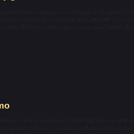
นไลน์ที่ได้รับความนิยมอย่างมากในปัจจุบัน สำหรับผู้ที่หลงใหลใ
ารโอนเงินและความปลอดภัย การสมัครสมาชิกกับ
PGSLOT
ก็ไม่ยากเลย
อาทิเช่น ชื่อผู้ใช้งาน รหัสผ่าน อีเมล และหมายเลขโทรศัพท์ เมื่
emo
ิ้นแล้ว ท่านก็สามารถเข้าสู่ระบบโดยใช้ ชื่อผู้ใช้งานและรหัสผ่า
ากหลายแล้ว ยังมีระบบการเงินที่มีความเชื่อถือได้ ใช้เงินจริ