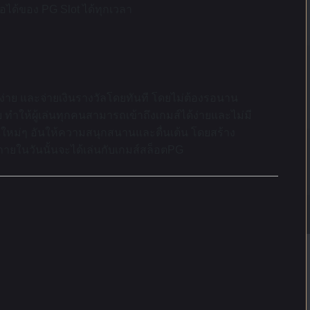
ือได้ของ PG Slot ได้ทุกเวลา
่ง่าย และจ่ายเงินรางวัลโดยทันที โดยไม่ต้องรอนาน
ทำให้ผู้เล่นทุกคนสามารถเข้าถึงเกมส์ได้ง่ายและไม่มี
ณ์ใหม่ๆ อันให้ความสนุกสนานและตื่นเต้น โดยสร้าง
่ภายในวันนั้นจะได้เล่นกับเกมส์สล็อตPG