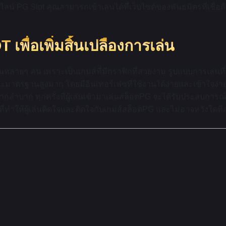
์ PG Slot คุณสามารถเข้าเล่นได้ที่เว็บไซต์ของพันธมิตรที่เชื่อถ
พื่อเพิ่มสิ้นเปลืองการเล่น
่นหลายๆ คน เพราะเป็นเกมส์ที่มีกราฟิกที่สวยงาม รูปแบบการเล่นที
ะมาตรฐานสูงมาก โดยมีอินเทอร์เฟซที่ใช้งานได้ง่ายและเข้าใจง่าย 
ากลำบาก ทุกครั้งที่ผู้เล่นเข้ามาเล่นสล็อตPG จะได้รับประสบการ
งที่ทำให้ผู้เล่นติดใจและติดใจกับเกมส์สล็อตPG และไม่อาจหวังใดที