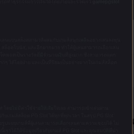
ามารถทำธุรกรรมการเงินได้โดยง่ายและรวดเร็ว
gamepgslot
รเล่นแบบสล็อตสามวลีผสมกับเกมส์สนุกเพลินอย่างเล่นลงทุน
อต, สล็อตโบนัส, และอีกมากมาย ทำให้ผู้เล่นสามารถเลือกเล่น
แจ็คพอตเป็นรางวัลที่มีจำนวนเงินที่สูงมาก ซึ่งสามารถแตก
มากๆ ได้โดยง่าย และเป็นที่นิยมเป็นอย่างมากในเกมส์สล็อต
t โดยไม่มีค่าใช้จ่ายให้เสียใจเลย สามารถเข้าเล่นผ่าน
กับเกมส์สล็อต PG Slot ได้ทุกที่ทุกเวลา ในสรุป PG Slot
ูปแบบเกมส์ที่ผู้เล่นสามารถเลือกเล่นตามความชอบได้ ไม่
เราได้ให้ข้อมูลเกี่ยวกับเกมส์ PG Slot และคุณสมบัติที่น่า