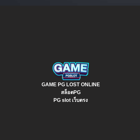
GAME PG LOST ONLINE
สล็อตPG
PG slot เว็บตรง