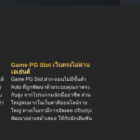
Game PG Slot เว็บตรงไม่ผ่าน
เอเย่นต์
ด้
Game PG Slot ฝาก-ถอนไม่มีขั้นต่ำ
ร
Auto ที่ถูกพัฒนาด้วยระบบคุณภาพระ
บ
กับสูง จากโปรแกรมนักมืออาชีพ ส่วน
้า
ใหญ่พบมากในเว็บคาสิออนไลน์ราย
ใหญ่ ทางเว็บเรามีการอัพเดท ปรับปรุง
พัฒนาอย่างสม่ำเสมอ ให้กับนักเดิมพัน