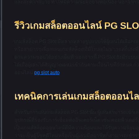
และสะดวกสบาย ทำให้มีความนิยมอย่างต่อเนื่อง นอกจากนี้
รีวิวเกมสล็อตออนไลน์ PG SLOT
เกมส์สล็อต PG Slot มีหลากหลายรูปแบบให้ผู้เล่นได้เลือ
หรือสามารถเลือกเล่นเกมส์สล็อตที่มีโหลดไม่มากแต่ก็เก่งที
ตามความชอบได้อย่างเต็มที่ นอกจากนี้ PG Slot ยังมีระบบแจ
ได้เมื่อผู้เล่นได้สัญญาณผสมเข้ากันตามเงื่อนไขที่กำหนด ก
ออนไลน
pg slot auto
เทคนิคการเล่นเกมสล็อตออนไลน
สำหรับการเล่นเกมส์สล็อต PG Slot นั้น ผู้เล่นสามารถเข้าเ
อุปกรณ์ที่รองรับการเชื่อมต่ออินเตอร์เน็ต เช่น คอมพิวเตอร
เป็นเกมส์สล็อตออนไลน์ที่มีความนิยมและได้รับความนิยมอ
ว่าจะเป็นผู้โชคดีใหม่หรือเป็นผู้เล่นมืออาชีพก็สามารถเข้า