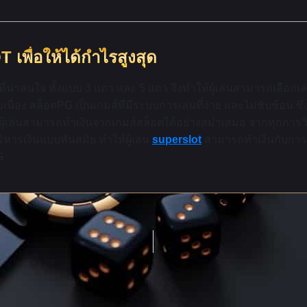
 เพื่อให้ได้กำไรสูงสุด
ี่น่าสนใจ ทั้งแบบ 3 แถว และ 5 แถว จึงทำให้ผู้เล่นสามารถเลือกเ
อง สล็อตPG เป็นเกมส์ที่มีระบบการเล่นที่ง่าย และไม่ซับซ้อน ซึ่งสิ
ำให้ผู้เล่นสามารถทำเงินจากเกมส์สล็อตได้อย่างสม่ำเสมอ จากทุกการ
ารเงินแบบทันสมัย ทำให้ผู้เล่น
superslot
สามารถทำเงินกับการล
G