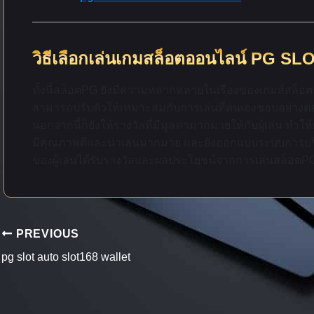
วิธีเลือกเล่นเกมสล็อตออนไลน์ PG SLOT
ทั้งนี้สล็อตPG ยังมีความหลากหลายในเรื่องของเกมส์สล็อตท
สามารถปรับตัวให้เหมาะสมกับการเล่นที่ตนเองชอบอย่างต่อเนื่
นอกจากนี้ก็ยังให้รางวัลที่มีมูลค่ามากมายให้กับผู้เล่น ท
มีคุณภาพดีและน่าเล่นมากมาย และยังออกแบบระบบการบริห
ของผู้เล่นได้รับรางวัลและผลประโยชน์จากการเล่นสล็อตP
PREVIOUS
pg slot auto slot168 wallet